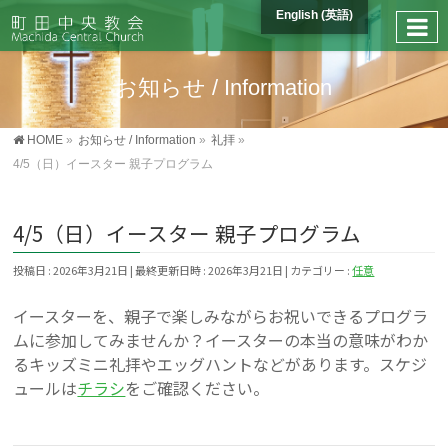
English
(
英語
)
お知らせ / Information
HOME
»
お知らせ / Information
»
礼拝
»
4/5（日）イースター 親子プログラム
4/5（日）イースター 親子プログラム
投稿日 : 2026年3月21日
最終更新日時 : 2026年3月21日
カテゴリー :
任意
イースターを、親子で楽しみながらお祝いできるプログラ
ムに参加してみませんか？イースターの本当の意味がわか
るキッズミニ礼拝やエッグハントなどがあります。スケジ
ュールは
チラシ
をご確認ください。