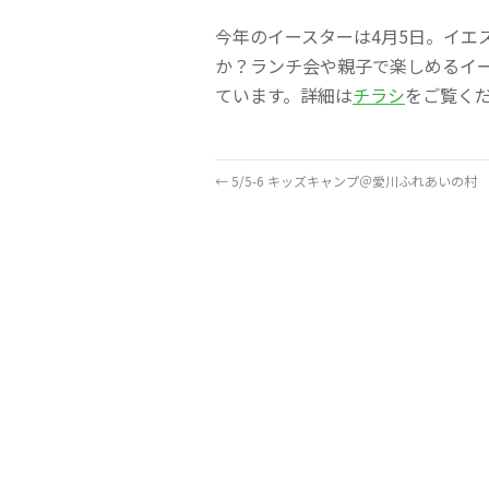
今年のイースターは4月5日。イエ
か？ランチ会や親子で楽しめるイ
ています。詳細は
チラシ
をご覧く
←
5/5-6 キッズキャンプ＠愛川ふれあいの村