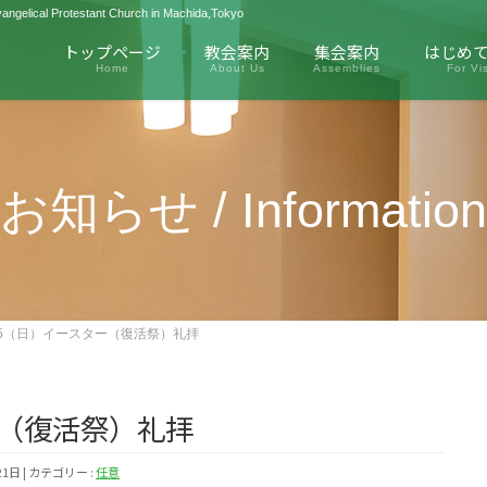
Protestant Church in Machida,Tokyo
トップページ
教会案内
集会案内
はじめ
Home
About Us
Assemblies
For Vis
お知らせ / Information
/5（日）イースター（復活祭）礼拝
ー（復活祭）礼拝
21日
カテゴリー :
任意