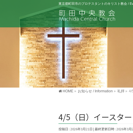
東京都町田市のプロテスタントのキリスト教会 / Evangelical 
HOME
»
お知らせ / Information
»
礼拝
»
4
4/5（日）イースタ
投稿日 : 2026年3月21日
最終更新日時 : 2026年3月