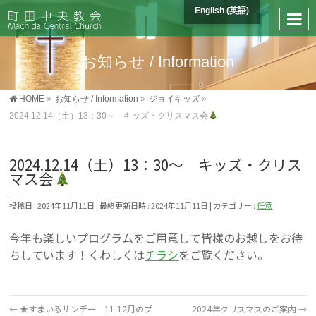
English
(
英語
)
お知らせ / Information
HOME
»
お知らせ / Information
»
ジョイキッズ
»
2024.12.14（土）13：30～ キッズ・クリスマス会
2024.12.14（土）13：30～ キッズ・クリス
マス会
投稿日 : 2024年11月11日
最終更新日時 : 2024年11月11日
カテゴリー :
任意
今年も楽しいプログラムをご用意して皆様のお越しをお待
ちしています！くわしくは
チラシ
をご覧ください。
←
★すまいるサンデー 11-12月のプ
2024年クリスマスのご案内
→