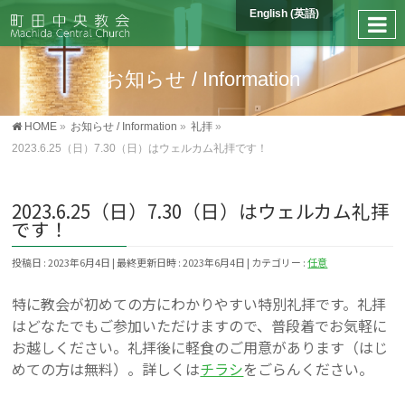
English
(
英語
)
お知らせ / Information
HOME
»
お知らせ / Information
»
礼拝
»
2023.6.25（日）7.30（日）はウェルカム礼拝です！
2023.6.25（日）7.30（日）はウェルカム礼拝
です！
投稿日 : 2023年6月4日
最終更新日時 : 2023年6月4日
カテゴリー :
任意
特に教会が初めての方にわかりやすい特別礼拝です。礼拝
はどなたでもご参加いただけますので、普段着でお気軽に
お越しください。礼拝後に軽食のご用意があります（はじ
めての方は無料）。詳しくは
チラシ
をごらんください。