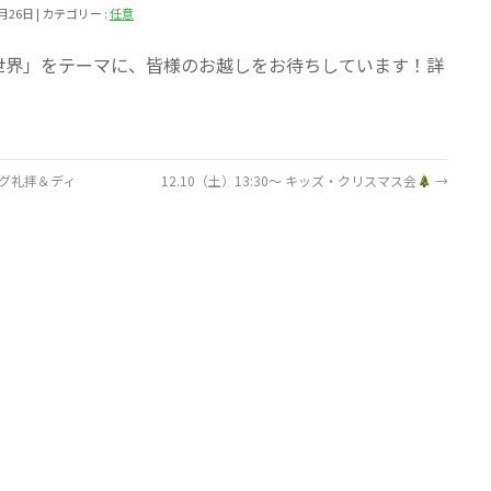
1月26日
カテゴリー :
任意
世界」をテーマに、皆様のお越しをお待ちしています！詳
ビング礼拝＆ディ
12.10（土）13:30～ キッズ・クリスマス会
→