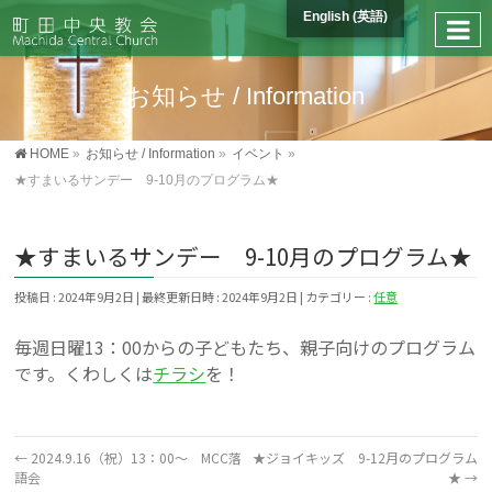
English
(
英語
)
お知らせ / Information
HOME
»
お知らせ / Information
»
イベント
»
★すまいるサンデー 9-10月のプログラム★
★すまいるサンデー 9-10月のプログラム★
投稿日 : 2024年9月2日
最終更新日時 : 2024年9月2日
カテゴリー :
任意
毎週日曜13：00からの子どもたち、親子向けのプログラム
です。くわしくは
チラシ
を！
←
2024.9.16（祝）13：00～ MCC落
★ジョイキッズ 9-12月のプログラム
語会
★
→