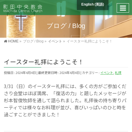
English
(
英語
)
ブログ / Blog
HOME
»
ブログ / Blog
»
イベント
»
イースター礼拝にようこそ！
イースター礼拝にようこそ！
投稿日 : 2024年4月4日
最終更新日時 : 2024年4月4日
カテゴリー :
イベント
,
礼拝
3/31（日）のイースター礼拝には、多くの方がご参加くだ
さり会堂はほぼ満席、「復活の力」と題したメッセージが
杉本智俊牧師を通して語られました。礼拝後の持ち寄りパ
ーティでは様々なお料理が並び、喜びいっぱいのひと時を
過ごすことができました！