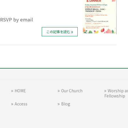
. RSVP by email
この記事を読む
HOME
Our Church
Worship a
Fellowship
）
Access
Blog