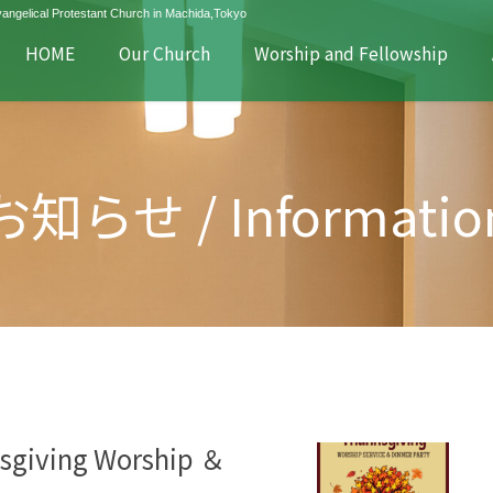
Protestant Church in Machida,Tokyo
HOME
Our Church
Worship and Fellowship
お知らせ / Informatio
sgiving Worship ＆