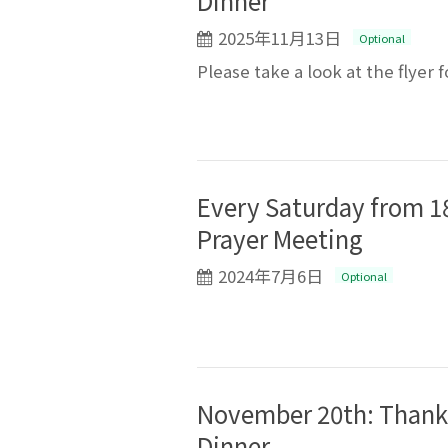
Dinner
2025年11月13日
Optional
Please take a look at the flyer f
Every Saturday from 18
Prayer Meeting
2024年7月6日
Optional
November 20th: Thank
Dinner